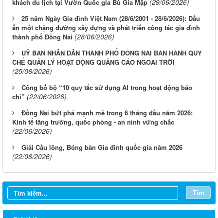
(29/06/2026)
khách du lịch tại Vườn Quốc gia Bù Gia Mập
25 năm Ngày Gia đình Việt Nam (28/6/2001 - 28/6/2026): Dấu
ấn một chặng đường xây dựng và phát triển công tác gia đình
(28/06/2026)
thành phố Đồng Nai
UỶ BAN NHÂN DÂN THÀNH PHỐ ĐỒNG NAI BAN HÀNH QUY
CHẾ QUẢN LÝ HOẠT ĐỘNG QUẢNG CÁO NGOÀI TRỜI
(25/06/2026)
Công bố bộ “10 quy tắc sử dụng AI trong hoạt động báo
(22/06/2026)
chí”
Đồng Nai bứt phá mạnh mẽ trong 6 tháng đầu năm 2026:
Kinh tế tăng trưởng, quốc phòng - an ninh vững chắc
(22/06/2026)
Giải Cầu lông, Bóng bàn Gia đình quốc gia năm 2026
(22/06/2026)
Tìm