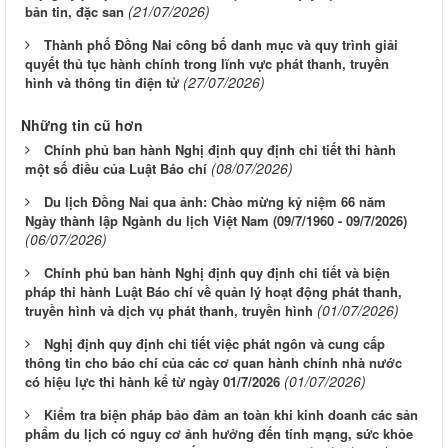
(21/07/2026)
bản tin, đặc san
Thành phố Đồng Nai công bố danh mục và quy trình giải
quyết thủ tục hành chính trong lĩnh vực phát thanh, truyền
(27/07/2026)
hình và thông tin điện tử
Những tin cũ hơn
Chính phủ ban hành Nghị định quy định chi tiết thi hành
(08/07/2026)
một số điều của Luật Báo chí
Du lịch Đồng Nai qua ảnh: Chào mừng kỷ niệm 66 năm
Ngày thành lập Ngành du lịch Việt Nam (09/7/1960 - 09/7/2026)
(06/07/2026)
Chính phủ ban hành Nghị định quy định chi tiết và biện
pháp thi hành Luật Báo chí về quản lý hoạt động phát thanh,
(01/07/2026)
truyền hình và dịch vụ phát thanh, truyền hình
Nghị định quy định chi tiết việc phát ngôn và cung cấp
thông tin cho báo chí của các cơ quan hành chính nhà nước
(01/07/2026)
có hiệu lực thi hành kể từ ngày 01/7/2026
Kiểm tra biện pháp bảo đảm an toàn khi kinh doanh các sản
phẩm du lịch có nguy cơ ảnh hưởng đến tính mạng, sức khỏe