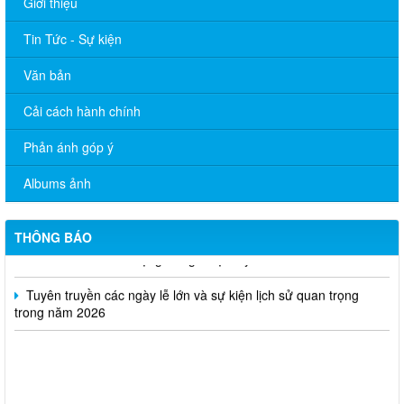
Giới thiệu
Tin Tức - Sự kiện
Văn bản
Cải cách hành chính
Tăng cường công tác quản lý hoạt động của tạp chí trực thuộc
Phản ánh góp ý
Quyết định thu hồi Giấy phép kinh doanh dịch vụ lữ hành nội
Albums ảnh
địa
Bộ Văn hóa, Thể thao và Du lịch ban hành Quyết định công bố
THÔNG BÁO
mẫu thẻ nhà báo sử dụng trong nhiệm kỳ 2026 - 2030
Tuyên truyền các ngày lễ lớn và sự kiện lịch sử quan trọng
trong năm 2026