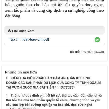
hóa nguồn thu cho báo chí từ bán quyền đọc, nghe,
xem tác phẩm và cung cấp dịch vụ sự nghiệp công theo
đặt hàng.
File đính kèm
Tập tin :
luat-bao-chi.pdf
Tác giả:
Thu Hiền (BCXB)
Những tin mới hơn
KIỂM TRA BIỆN PHÁP BẢO ĐẢM AN TOÀN KHI KINH
DOANH CÁC SẢN PHẨM DU LỊCH CỦA CÔNG TY TNHH OXALIS
(11/07/2026)
TẠI VƯỜN QUỐC GIA CÁT TIÊN
Thông tư quy định chi tiết hồ sơ, thủ tục cấp, đổi, cấp lại và
thu hồi thẻ nhà báo, thẩm quyền tổ chức, chương trình và yêu
cầu của lớp bồi dưỡng nghiệp vụ báo chí, đạo đức nghề