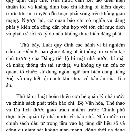
quy định chặt chẽ. Nhà nước cam kết tạo điều kiện
thuận lợi và khẳng định báo chí không bị kiểm duyệt
trước khi in, truyền dẫn hoặc phát sóng trên không gian
mạng. Ngược lại, cơ quan báo chí có nghĩa vụ đăng
phát ý kiến của công dân phù hợp với tôn chỉ mục đích
và phải trả lời rõ lý do nếu không thực hiện đăng phát.
Thứ bảy, Luật quy định các hành vi bị nghiêm
cấm tại Điều 8, bao gồm: đăng phát thông tin xuyên tạc
chủ trương của Đảng; tiết lộ bí mật nhà nước, bí mật
cá nhân; thông tin sai sự thật, vu khống uy tín của cơ
quan, tổ chức; sử dụng ngôn ngữ làm biến dạng tiếng
Việt và quy kết tội danh khi chưa có bản án của Tòa
án.
Thứ tám, Luật hoàn thiện cơ chế quản lý nhà nước
và chính sách phát triển báo chí. Bộ Văn hóa, Thể thao
và Du lịch được giao trách nhiệm trước Chính phủ
thực hiện quản lý nhà nước về báo chí. Nhà nước có
chính sách đầu tư trọng tâm vào hạ tầng dữ liệu số và
công cụ giám sát không gian mạng, đồng thời đa dạng