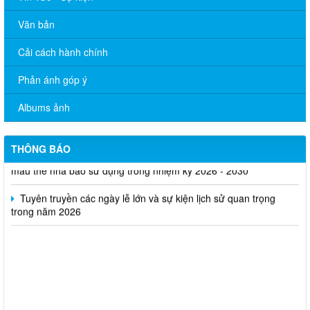
Văn bản
Cải cách hành chính
Phản ánh góp ý
Tăng cường công tác quản lý hoạt động của tạp chí trực thuộc
Albums ảnh
Quyết định thu hồi Giấy phép kinh doanh dịch vụ lữ hành nội
địa
THÔNG BÁO
Bộ Văn hóa, Thể thao và Du lịch ban hành Quyết định công bố
mẫu thẻ nhà báo sử dụng trong nhiệm kỳ 2026 - 2030
Tuyên truyền các ngày lễ lớn và sự kiện lịch sử quan trọng
trong năm 2026