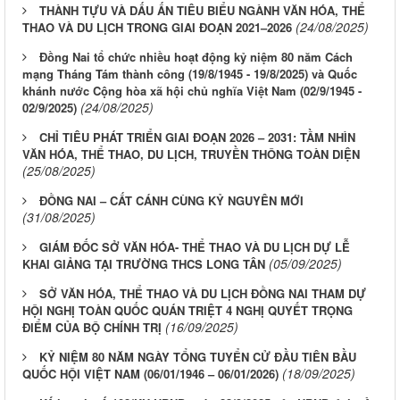
THÀNH TỰU VÀ DẤU ẤN TIÊU BIỂU NGÀNH VĂN HÓA, THỂ
(24/08/2025)
THAO VÀ DU LỊCH TRONG GIAI ĐOẠN 2021–2026
Đồng Nai tổ chức nhiều hoạt động kỷ niệm 80 năm Cách
mạng Tháng Tám thành công (19/8/1945 - 19/8/2025) và Quốc
khánh nước Cộng hòa xã hội chủ nghĩa Việt Nam (02/9/1945 -
(24/08/2025)
02/9/2025)
CHỈ TIÊU PHÁT TRIỂN GIAI ĐOẠN 2026 – 2031: TẦM NHÌN
VĂN HÓA, THỂ THAO, DU LỊCH, TRUYỀN THÔNG TOÀN DIỆN
(25/08/2025)
ĐỒNG NAI – CẤT CÁNH CÙNG KỶ NGUYÊN MỚI
(31/08/2025)
GIÁM ĐỐC SỞ VĂN HÓA- THỂ THAO VÀ DU LỊCH DỰ LỄ
(05/09/2025)
KHAI GIẢNG TẠI TRƯỜNG THCS LONG TÂN
SỞ VĂN HÓA, THỂ THAO VÀ DU LỊCH ĐỒNG NAI THAM DỰ
HỘI NGHỊ TOÀN QUỐC QUÁN TRIỆT 4 NGHỊ QUYẾT TRỌNG
(16/09/2025)
ĐIỂM CỦA BỘ CHÍNH TRỊ
KỶ NIỆM 80 NĂM NGÀY TỔNG TUYỂN CỬ ĐẦU TIÊN BẦU
(18/09/2025)
QUỐC HỘI VIỆT NAM (06/01/1946 – 06/01/2026)