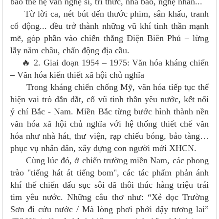
bao thế hệ văn nghệ sĩ, trí thức, nhà báo, nghệ nhân...
Từ lời ca, nét bút đến thước phim, sân khấu, tranh
cổ động... đều trở thành những vũ khí tinh thần mạnh
mẽ, góp phần vào chiến thắng Điện Biên Phủ – lừng
lẫy năm châu, chấn động địa cầu.
🔥 2. Giai đoạn 1954 – 1975: Văn hóa kháng chiến
– Văn hóa kiến thiết xã hội chủ nghĩa
Trong kháng chiến chống Mỹ, văn hóa tiếp tục thể
hiện vai trò dẫn dắt, cổ vũ tinh thần yêu nước, kết nối
ý chí Bắc - Nam. Miền Bắc từng bước hình thành nền
văn hóa xã hội chủ nghĩa với hệ thống thiết chế văn
hóa như nhà hát, thư viện, rạp chiếu bóng, bảo tàng…
phục vụ nhân dân, xây dựng con người mới XHCN.
Cùng lúc đó, ở chiến trường miền Nam, các phong
trào "tiếng hát át tiếng bom", các tác phẩm phản ánh
khí thế chiến đấu sục sôi đã thôi thúc hàng triệu trái
tim yêu nước. Những câu thơ như: “Xẻ dọc Trường
Sơn đi cứu nước / Mà lòng phơi phới dậy tương lai”