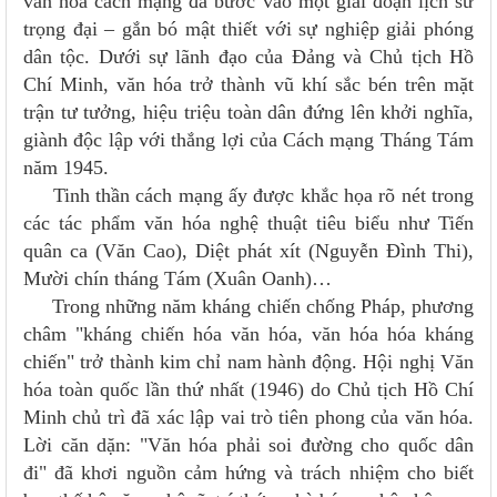
văn hóa cách mạng đã bước vào một giai đoạn lịch sử
trọng đại – gắn bó mật thiết với sự nghiệp giải phóng
dân tộc. Dưới sự lãnh đạo của Đảng và Chủ tịch Hồ
Chí Minh, văn hóa trở thành vũ khí sắc bén trên mặt
trận tư tưởng, hiệu triệu toàn dân đứng lên khởi nghĩa,
giành độc lập với thắng lợi của Cách mạng Tháng Tám
năm 1945.
Tinh thần cách mạng ấy được khắc họa rõ nét trong
các tác phẩm văn hóa nghệ thuật tiêu biểu như Tiến
quân ca (Văn Cao), Diệt phát xít (Nguyễn Đình Thi),
Mười chín tháng Tám (Xuân Oanh)…
Trong những năm kháng chiến chống Pháp, phương
châm "kháng chiến hóa văn hóa, văn hóa hóa kháng
chiến" trở thành kim chỉ nam hành động. Hội nghị Văn
hóa toàn quốc lần thứ nhất (1946) do Chủ tịch Hồ Chí
Minh chủ trì đã xác lập vai trò tiên phong của văn hóa.
Lời căn dặn: "Văn hóa phải soi đường cho quốc dân
đi" đã khơi nguồn cảm hứng và trách nhiệm cho biết