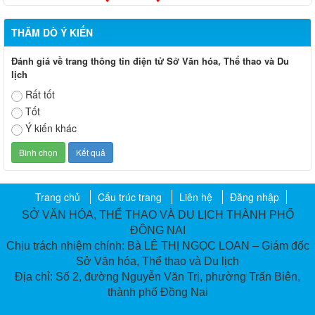
THĂM DÒ Ý KIẾN
Đánh giá về trang thông tin điện tử Sở Văn hóa, Thể thao và Du
lịch
Rất tốt
Tốt
Ý kiến khác
Trang chủ
Cấu trúc trang
Liên hệ
Đăng nhập
SỞ VĂN HÓA, THỂ THAO VÀ DU LỊCH THÀNH PHỐ
ĐỒNG NAI
Chịu trách nhiệm chính: Bà LÊ THỊ NGỌC LOAN – Giám đốc
Sở Văn hóa, Thể thao và Du lịch
Địa chỉ: Số 2, đường Nguyễn Văn Trị, phường Trấn Biên,
thành phố Đồng Nai