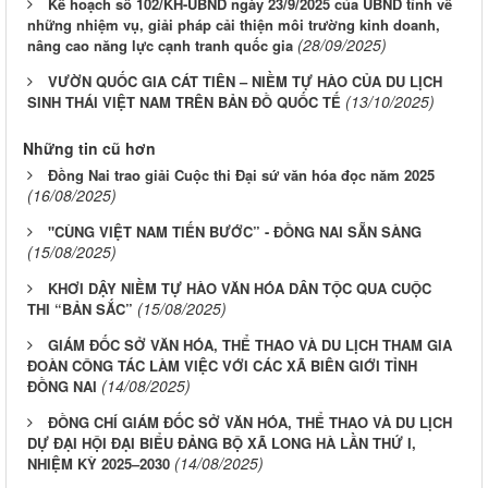
Kế hoạch số 102/KH-UBND ngày 23/9/2025 của UBND tỉnh về
những nhiệm vụ, giải pháp cải thiện môi trường kinh doanh,
(28/09/2025)
nâng cao năng lực cạnh tranh quốc gia
VƯỜN QUỐC GIA CÁT TIÊN – NIỀM TỰ HÀO CỦA DU LỊCH
(13/10/2025)
SINH THÁI VIỆT NAM TRÊN BẢN ĐỒ QUỐC TẾ
Những tin cũ hơn
Đồng Nai trao giải Cuộc thi Đại sứ văn hóa đọc năm 2025
(16/08/2025)
"CÙNG VIỆT NAM TIẾN BƯỚC” - ĐỒNG NAI SẴN SÀNG
(15/08/2025)
KHƠI DẬY NIỀM TỰ HÀO VĂN HÓA DÂN TỘC QUA CUỘC
(15/08/2025)
THI “BẢN SẮC”
GIÁM ĐỐC SỞ VĂN HÓA, THỂ THAO VÀ DU LỊCH THAM GIA
ĐOÀN CÔNG TÁC LÀM VIỆC VỚI CÁC XÃ BIÊN GIỚI TỈNH
(14/08/2025)
ĐỒNG NAI
ĐỒNG CHÍ GIÁM ĐỐC SỞ VĂN HÓA, THỂ THAO VÀ DU LỊCH
DỰ ĐẠI HỘI ĐẠI BIỂU ĐẢNG BỘ XÃ LONG HÀ LẦN THỨ I,
(14/08/2025)
NHIỆM KỲ 2025–2030