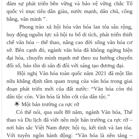
đảm sự phát triển bền vững và bảo vệ vững chắc Tổ
quốc vì mục tiêu dân giàu, nước mạnh, dân chủ, công
bằng, văn minh ”.
Phong trào xã hội hóa văn hóa lan tỏa sâu rộng,
huy động nguồn lực xã hội tu bổ di tích, phát triển thiết
chế văn hóa – thể thao, nâng cao đời sống văn hóa cơ
sở. Bên cạnh đó, ngành văn hóa đã không ngừng hiện
đại hóa, chuyển mình mạnh mẽ theo xu hướng chuyển
đổi số, bảo tồn di sản đi đôi với sáng tạo đương đại.
Hội nghị Văn hóa toàn quốc năm 2021 đã một lần
nữa khẳng định tầm quan trọng của văn hóa trong giai
đoạn phát triển mới của đất nước: “Văn hóa còn thì
dân tộc còn. Văn hóa là hồn cốt của dân tộc.”
🌟 Một bản trường ca rực rỡ
Có thể nói, qua suốt 80 năm, ngành Văn hóa, Thể
thao và Du lịch đã viết nên một bản trường ca rực rỡ –
nơi bản sắc Việt Nam được hội tụ, kết tinh và lan tỏa.
Với tuyên ngôn hành động: “Văn hóa là nền tảng –