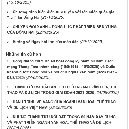
(13/10/2025)
Chương trình hiện diện trực tuyến với tên miền quốc gia
(21/10/2025)
“.vn” tại Đồng Nai
CHUYỂN ĐỔI XANH – ĐỘNG LỰC PHÁT TRIỂN BỀN VỮNG
(22/10/2025)
CỦA ĐỒNG NAI
(22/10/2025)
Hướng về Ngày hội lớn của toàn dân
Những tin cũ hơn
Đồng Nai tổ chức nhiều hoạt động kỷ niệm 80 năm Cách
mạng Tháng Tám thành công (19/8/1945 - 19/8/2025) và Quốc
khánh nước Cộng hòa xã hội chủ nghĩa Việt Nam (02/9/1945 -
(24/08/2025)
02/9/2025)
THÀNH TỰU VÀ DẤU ẤN TIÊU BIỂU NGÀNH VĂN HÓA, THỂ
(24/08/2025)
THAO VÀ DU LỊCH TRONG GIAI ĐOẠN 2021–2026
HÀNH TRÌNH VẺ VANG CỦA NGÀNH VĂN HÓA, THỂ THAO
(22/08/2025)
VÀ DU LỊCH VIỆT NAM
NHỮNG THÀNH TỰU NỔI BẬT TRONG 80 NĂM XÂY DỰNG
VÀ PHÁT TRIỂN NGÀNH VĂN HÓA, THỂ THAO VÀ DU LỊCH
(22/08/2025)