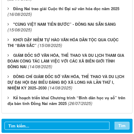
Đồng Nai trao giải Cuộc thi Đại sứ văn hóa đọc năm 2025
(16/08/2025)
"CÙNG VIỆT NAM TIẾN BƯỚC” - ĐỒNG NAI SẴN SÀNG
(15/08/2025)
KHƠI DẬY NIỀM TỰ HÀO VĂN HÓA DÂN TỘC QUA CUỘC
(15/08/2025)
THI “BẢN SẮC”
GIÁM ĐỐC SỞ VĂN HÓA, THỂ THAO VÀ DU LỊCH THAM GIA
ĐOÀN CÔNG TÁC LÀM VIỆC VỚI CÁC XÃ BIÊN GIỚI TỈNH
(14/08/2025)
ĐỒNG NAI
ĐỒNG CHÍ GIÁM ĐỐC SỞ VĂN HÓA, THỂ THAO VÀ DU LỊCH
DỰ ĐẠI HỘI ĐẠI BIỂU ĐẢNG BỘ XÃ LONG HÀ LẦN THỨ I,
(14/08/2025)
NHIỆM KỲ 2025–2030
Kế hoạch triển khai Chương trình “Bình dân học vụ số” trên
(26/07/2025)
địa bàn tỉnh Đồng Nai năm 2025
Tìm