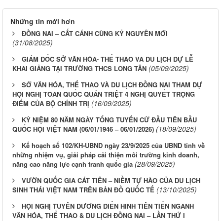
Những tin mới hơn
ĐỒNG NAI – CẤT CÁNH CÙNG KỶ NGUYÊN MỚI
(31/08/2025)
GIÁM ĐỐC SỞ VĂN HÓA- THỂ THAO VÀ DU LỊCH DỰ LỄ
(05/09/2025)
KHAI GIẢNG TẠI TRƯỜNG THCS LONG TÂN
SỞ VĂN HÓA, THỂ THAO VÀ DU LỊCH ĐỒNG NAI THAM DỰ
HỘI NGHỊ TOÀN QUỐC QUÁN TRIỆT 4 NGHỊ QUYẾT TRỌNG
(16/09/2025)
ĐIỂM CỦA BỘ CHÍNH TRỊ
KỶ NIỆM 80 NĂM NGÀY TỔNG TUYỂN CỬ ĐẦU TIÊN BẦU
(18/09/2025)
QUỐC HỘI VIỆT NAM (06/01/1946 – 06/01/2026)
Kế hoạch số 102/KH-UBND ngày 23/9/2025 của UBND tỉnh về
những nhiệm vụ, giải pháp cải thiện môi trường kinh doanh,
(28/09/2025)
nâng cao năng lực cạnh tranh quốc gia
VƯỜN QUỐC GIA CÁT TIÊN – NIỀM TỰ HÀO CỦA DU LỊCH
(13/10/2025)
SINH THÁI VIỆT NAM TRÊN BẢN ĐỒ QUỐC TẾ
HỘI NGHỊ TUYÊN DƯƠNG ĐIỂN HÌNH TIÊN TIẾN NGÀNH
VĂN HÓA, THỂ THAO & DU LỊCH ĐỒNG NAI – LẦN THỨ I