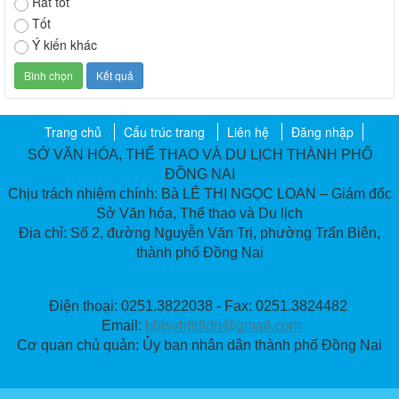
Rất tốt
Tốt
Ý kiến khác
Trang chủ
Cấu trúc trang
Liên hệ
Đăng nhập
SỞ VĂN HÓA, THỂ THAO VÀ DU LỊCH THÀNH PHỐ
ĐỒNG NAI
Chịu trách nhiệm chính: Bà LÊ THỊ NGỌC LOAN – Giám đốc
Sở Văn hóa, Thể thao và Du lịch
Địa chỉ: Số 2, đường Nguyễn Văn Trị, phường Trấn Biên,
thành phố Đồng Nai
Điện thoại: 0251.3822038 - Fax: 0251.3824482
Email:
bbtsvhttdldn@gmail.com
Cơ quan chủ quản: Ủy ban nhân dân thành phố Đồng Nai