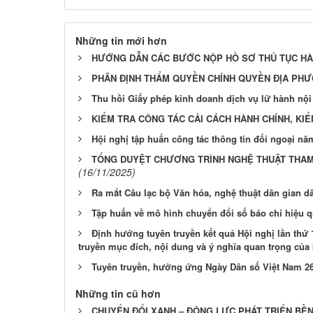
Những tin mới hơn
HƯỚNG DẪN CÁC BƯỚC NỘP HỒ SƠ THỦ TỤC HÀN
PHÂN ĐỊNH THẨM QUYỀN CHÍNH QUYỀN ĐỊA PHƯƠ
Thu hồi Giấy phép kinh doanh dịch vụ lữ hành nội
KIỂM TRA CÔNG TÁC CẢI CÁCH HÀNH CHÍNH, KI
Hội nghị tập huấn công tác thông tin đối ngoại nă
TỔNG DUYỆT CHƯƠNG TRÌNH NGHỆ THUẬT THAM
(16/11/2025)
Ra mắt Câu lạc bộ Văn hóa, nghệ thuật dân gian d
Tập huấn về mô hình chuyển đổi số báo chí hiệu q
Định hướng tuyên truyền kết quả Hội nghị lần thứ
truyền mục đích, nội dung và ý nghĩa quan trọng của 
Tuyên truyền, hưởng ứng Ngày Dân số Việt Nam 2
Những tin cũ hơn
CHUYỂN ĐỔI XANH – ĐỘNG LỰC PHÁT TRIỂN BỀ