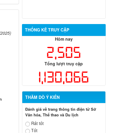
THỐNG KÊ TRUY CẬP
/2025)
Hôm nay
2,505
Tổng lượt truy cập
1,130,066
THĂM DÒ Ý KIẾN
n
Đánh giá về trang thông tin điện tử Sở
Văn hóa, Thể thao và Du lịch
Rất tốt
Tốt