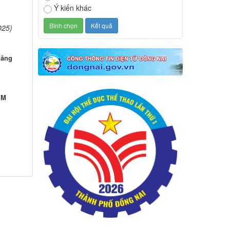
Ý kiến khác
025)
nâng
ỂM