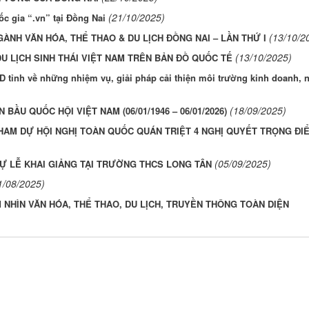
(21/10/2025)
ốc gia “.vn” tại Đồng Nai
(13/10/2
GÀNH VĂN HÓA, THỂ THAO & DU LỊCH ĐỒNG NAI – LẦN THỨ I
(13/10/2025)
U LỊCH SINH THÁI VIỆT NAM TRÊN BẢN ĐỒ QUỐC TẾ
 tỉnh về những nhiệm vụ, giải pháp cải thiện môi trường kinh doanh, 
(18/09/2025)
ẦU QUỐC HỘI VIỆT NAM (06/01/1946 – 06/01/2026)
THAM DỰ HỘI NGHỊ TOÀN QUỐC QUÁN TRIỆT 4 NGHỊ QUYẾT TRỌNG ĐI
(05/09/2025)
DỰ LỄ KHAI GIẢNG TẠI TRƯỜNG THCS LONG TÂN
1/08/2025)
TẦM NHÌN VĂN HÓA, THỂ THAO, DU LỊCH, TRUYỀN THÔNG TOÀN DIỆN