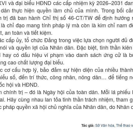
I và đại biểu HĐND các cấp nhiệm kỳ 2026–2031 đa
dân thực hiện quyền làm chủ của mình. Trong bối cả
 trị đã ban hành Chỉ thị số 46-CT/TW để định hướng 
 là chỉ đạo mang tính pháp lý mà còn là kim chỉ nam 
, an toàn và tiết kiệm.
cấp ủy, tổ chức Đảng trong việc lựa chọn người đủ đ
 nói và quyền lợi của Nhân dân. Đặc biệt, tinh thần kiên
i hay có dấu hiệu vi phạm vào danh sách ứng cử là b
g cao chất lượng đại biểu.
cơ cấu hợp lý, bảo đảm sự hiện diện của nhiều thàn
hiểu số, đến trí thức, công nhân, nông dân… để tiếng n
uốc hội và HĐND.
ính trị – đó là Ngày hội của toàn dân. Mỗi lá phiếu 
ai. Hãy cùng nhau lan tỏa tinh thần trách nhiệm, tham gi
 pháp quyền xã hội chủ nghĩa của Nhân dân, do Nhân d
Tác giả:
Sở Văn hóa, Thể thao v