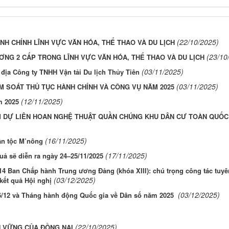
(22/10/2025)
H CHÍNH LĨNH VỰC VĂN HÓA, THỂ THAO VÀ DU LỊCH
(23/10
NG 2 CẤP TRONG LĨNH VỰC VĂN HÓA, THỂ THAO VÀ DU LỊCH
(03/11/2025)
 địa Công ty TNHH Vận tải Du lịch Thủy Tiên
(03/11/2025)
ỂM SOÁT THỦ TỤC HÀNH CHÍNH VÀ CÔNG VỤ NĂM 2025
(12/11/2025)
m 2025
 DỰ LIÊN HOAN NGHỆ THUẬT QUẦN CHÚNG KHU DÂN CƯ TOÀN QUỐC
(16/11/2025)
ân tộc M’nông
(17/11/2025)
uả sẽ diễn ra ngày 24–25/11/2025
 14 Ban Chấp hành Trung ương Đảng (khóa XIII): chú trọng công tác tuyê
(03/12/2025)
kết quả Hội nghị
(03/12/2025)
6/12 và Tháng hành động Quốc gia về Dân số năm 2025
(22/10/2025)
N VỮNG CỦA ĐỒNG NAI