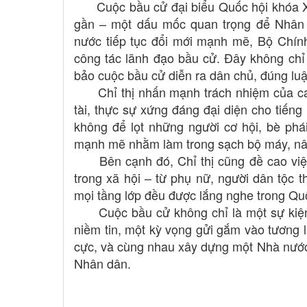
Cuộc bầu cử đại biểu Quốc hội khóa XV
gần – một dấu mốc quan trọng để Nhân 
nước tiếp tục đổi mới mạnh mẽ, Bộ Chính
công tác lãnh đạo bầu cử. Đây không chỉ
bảo cuộc bầu cử diễn ra dân chủ, đúng luật
Chỉ thị nhấn mạnh trách nhiệm của các 
tài, thực sự xứng đáng đại diện cho tiếng
không để lọt những người cơ hội, bè phá
mạnh mẽ nhằm làm trong sạch bộ máy, nân
Bên cạnh đó, Chỉ thị cũng đề cao việc 
trong xã hội – từ phụ nữ, người dân tộc t
mọi tầng lớp đều được lắng nghe trong Q
Cuộc bầu cử không chỉ là một sự kiện ch
niềm tin, một kỳ vọng gửi gắm vào tương l
cực, và cùng nhau xây dựng một Nhà nước
Nhân dân.