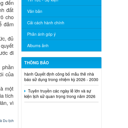
ng đến
nh đất
Văn bản
rõ cho
Cải cách hành chính
để đảm
Tăng cường công tác quản lý hoạt
Phản ánh góp ý
động của tạp chí trực thuộc
ức, đủ
 quyết
Albums ảnh
Quyết định thu hồi Giấy phép kinh
ước đi
doanh dịch vụ lữ hành nội địa
THÔNG BÁO
Bộ Văn hóa, Thể thao và Du lịch ban
h phần
hành Quyết định công bố mẫu thẻ nhà
ói của
báo sử dụng trong nhiệm kỳ 2026 - 2030
Tuyên truyền các ngày lễ lớn và sự
là một
kiện lịch sử quan trọng trong năm 2026
a tích
ân, vì
à Du lịch