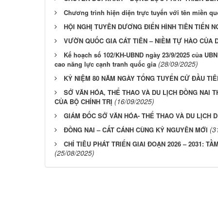
Chương trình hiện diện trực tuyến với tên miền qu
HỘI NGHỊ TUYÊN DƯƠNG ĐIỂN HÌNH TIÊN TIẾN N
VƯỜN QUỐC GIA CÁT TIÊN – NIỀM TỰ HÀO CỦA D
Kế hoạch số 102/KH-UBND ngày 23/9/2025 của UBND
(28/09/2025)
cao năng lực cạnh tranh quốc gia
KỶ NIỆM 80 NĂM NGÀY TỔNG TUYỂN CỬ ĐẦU TIÊN B
SỞ VĂN HÓA, THỂ THAO VÀ DU LỊCH ĐỒNG NAI 
(16/09/2025)
CỦA BỘ CHÍNH TRỊ
GIÁM ĐỐC SỞ VĂN HÓA- THỂ THAO VÀ DU LỊCH 
(3
ĐỒNG NAI – CẤT CÁNH CÙNG KỶ NGUYÊN MỚI
CHỈ TIÊU PHÁT TRIỂN GIAI ĐOẠN 2026 – 2031: 
(25/08/2025)