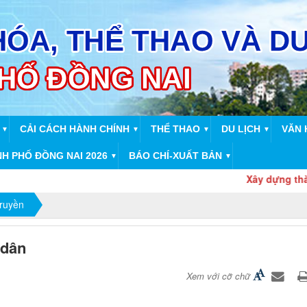
CẢI CÁCH HÀNH CHÍNH
THỂ THAO
DU LỊCH
VĂN 
▼
▼
▼
▼
NH PHỐ ĐỒNG NAI 2026
BÁO CHÍ-XUẤT BẢN
▼
▼
Xây dựng thành phố
truyền
 dân
Xem với cỡ chữ