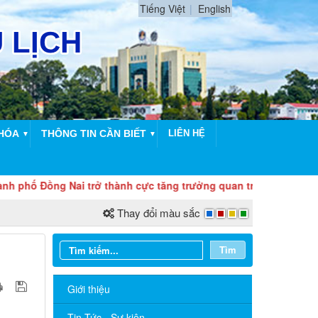
Tiếng Việt
English
HÓA
THÔNG TIN CẦN BIẾT
LIÊN HỆ
▼
▼
 Đồng Nai trở thành cực tăng trưởng quan trọng của quốc gia, 
Thay đổi màu sắc
Tìm
Giới thiệu
Tin Tức - Sự kiện