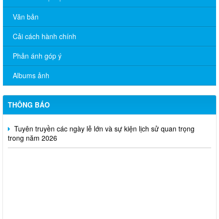
Văn bản
Cải cách hành chính
Tăng cường công tác quản lý hoạt động của tạp chí trực thuộc
Phản ánh góp ý
Quyết định thu hồi Giấy phép kinh doanh dịch vụ lữ hành nội
Albums ảnh
địa
Bộ Văn hóa, Thể thao và Du lịch ban hành Quyết định công bố
THÔNG BÁO
mẫu thẻ nhà báo sử dụng trong nhiệm kỳ 2026 - 2030
Tuyên truyền các ngày lễ lớn và sự kiện lịch sử quan trọng
trong năm 2026