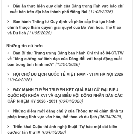
Dấu ấn thực hiện quy định của Đảng trong lĩnh vực báo chí
(11/05/2026)
- xuất bản trên địa bàn thành phố Đồng Nai
Ban hành Thông tư Quy định về phân cấp thủ tục hành
chính thuộc thẩm quyền giải quyết của Bộ Văn hóa, Thể thao
(11/05/2026)
và Du lịch
Những tin cũ hơn
Ban Bí thư Trung ương Đảng ban hành Chỉ thị số 04-CT/TW
về “tăng cường sự lãnh đạo của Đảng đối với hoạt động xuất
(13/04/2026)
bản trong tình hình mới”
HỘI CHỢ DU LỊCH QUỐC TẾ VIỆT NAM - VITM HÀ NỘI 2026
(10/04/2026)
ĐẨY MẠNH TUYÊN TRUYỀN KẾT QUẢ BẦU CỬ ĐẠI BIỂU
QUỐC HỘI KHÓA XVI VÀ ĐẠI BIỂU HỘI ĐỒNG NHÂN DÂN CÁC
(06/04/2026)
CẤP NHIỆM KỲ 2026 - 2031
Những điểm mới đáng chú ý của Thông tư về giám định tư
(06/04/2026)
pháp trong lĩnh vực văn hóa, thể thao và du lịch
Triển khai Cuộc thi ảnh nghệ thuật ‘Tự hào một dải biên
(06/04/2026)
cương’ lần thứ IV