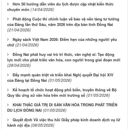
Hơn 50 hướng dẫn viên du lịch được cập nhật kiến thức
(14/04/2026)
chuyên môn
Phát động Cuộc thi chính luận về bảo vệ nền tảng tư tưởng
của Đảng lần thứ Sáu, năm 2026 trên địa bàn tỉnh Đồng Nai
(21/04/2026)
Ngày sách Việt Nam 2026: Điểm hẹn của những người yêu
(21/04/2026)
chữ
Đồng Nai phát huy vai trò trí thức, văn nghệ sĩ: Tạo động
lực mới cho phát triển văn hóa, con người trong giai đoạn mới
(28/04/2026)
Đẩy mạnh quán triệt và triển khai Nghị quyết Đại hội XIV
(01/05/2026)
của Đảng tại Đồng Nai
Kế hoạch tổ chức hoạt động phổ biến, truyền thông về Bộ
(01/05/2026)
Quy tắc ứng xử văn hóa trên môi trường số
KHAI THÁC GIÁ TRỊ DI SẢN VĂN HÓA TRONG PHÁT TRIỂN
(01/05/2026)
DU LỊCH ĐỒNG NAI
Quyết định Về việc thu hồi Giấy phép kinh doanh dịch vụ lữ
(08/05/2026)
hành nội địa