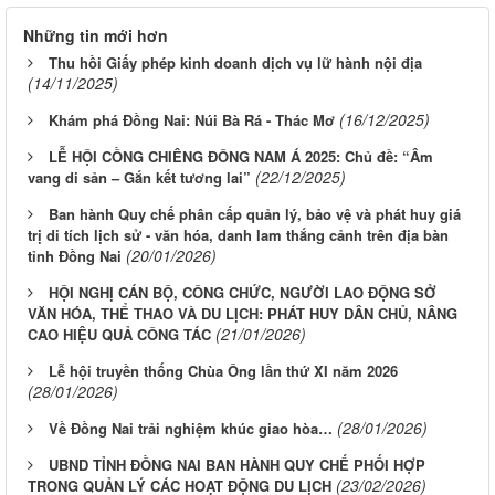
Những tin mới hơn
Thu hồi Giấy phép kinh doanh dịch vụ lữ hành nội địa
(14/11/2025)
(16/12/2025)
Khám phá Đồng Nai: Núi Bà Rá - Thác Mơ
LỄ HỘI CỒNG CHIÊNG ĐÔNG NAM Á 2025: Chủ đề: “Âm
(22/12/2025)
vang di sản – Gắn kết tương lai”
Ban hành Quy chế phân cấp quản lý, bảo vệ và phát huy giá
trị di tích lịch sử - văn hóa, danh lam thắng cảnh trên địa bàn
(20/01/2026)
tỉnh Đồng Nai
HỘI NGHỊ CÁN BỘ, CÔNG CHỨC, NGƯỜI LAO ĐỘNG SỞ
VĂN HÓA, THỂ THAO VÀ DU LỊCH: PHÁT HUY DÂN CHỦ, NÂNG
(21/01/2026)
CAO HIỆU QUẢ CÔNG TÁC
Lễ hội truyền thống Chùa Ông lần thứ XI năm 2026
(28/01/2026)
(28/01/2026)
Về Đồng Nai trải nghiệm khúc giao hòa…
UBND TỈNH ĐỒNG NAI BAN HÀNH QUY CHẾ PHỐI HỢP
(23/02/2026)
TRONG QUẢN LÝ CÁC HOẠT ĐỘNG DU LỊCH