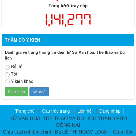
Tổng lượt truy cập
1,141,277
THĂM DÒ Ý KIẾN
Đánh giá về trang thông tin điện tử Sở Văn hóa, Thể thao và Du
lịch
Rất tốt
Tốt
Ý kiến khác
Trang chủ
Cấu trúc trang
Liên hệ
Đăng nhập
SỞ VĂN HÓA, THỂ THAO VÀ DU LỊCH THÀNH PHỐ
ĐỒNG NAI
Chịu trách nhiệm chính: Bà LÊ THỊ NGỌC LOAN – Giám đốc