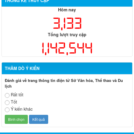
THỐNG KÊ TRUY CẬP
Hôm nay
3,133
Tổng lượt truy cập
1,142,544
THĂM DÒ Ý KIẾN
Đánh giá về trang thông tin điện tử Sở Văn hóa, Thể thao và Du
lịch
Rất tốt
Tốt
Ý kiến khác