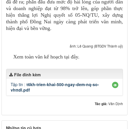
đã đề ra; phấn đấu đưa mức độ hài lòng của người dân
và doanh nghiệp đạt từ 98% trở lên, góp phần thực
hiện thắng lợi Nghị quyết số 05-NQ/TU, xây dựng
thành phố Đồng Nai ngày càng phát triển văn minh,
hiện đại và bền vững.
ảnh: Lê Quang (BTGDV Thành uỷ)
Xem toàn văn kế hoạch tại đây.
File đính kèm
Tập tin :
t6kh-trien-khai-500-ngay-dem-nq-so-
vhttdl.pdf
Tác giả:
Văn Dịnh
Những tin cũ hơn