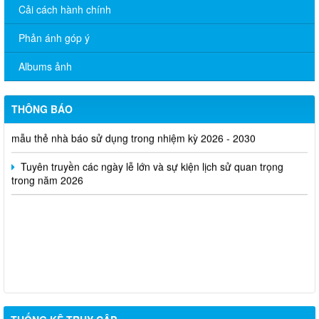
Cải cách hành chính
Phản ánh góp ý
Tăng cường công tác quản lý hoạt động của tạp chí trực thuộc
Albums ảnh
Quyết định thu hồi Giấy phép kinh doanh dịch vụ lữ hành nội
địa
THÔNG BÁO
Bộ Văn hóa, Thể thao và Du lịch ban hành Quyết định công bố
mẫu thẻ nhà báo sử dụng trong nhiệm kỳ 2026 - 2030
Tuyên truyền các ngày lễ lớn và sự kiện lịch sử quan trọng
trong năm 2026