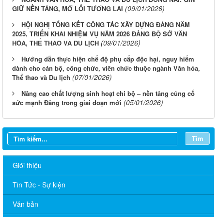
(09/01/2026)
GIỮ NỀN TẢNG, MỞ LỐI TƯƠNG LAI
HỘI NGHỊ TỔNG KẾT CÔNG TÁC XÂY DỰNG ĐẢNG NĂM
2025, TRIỂN KHAI NHIỆM VỤ NĂM 2026 ĐẢNG BỘ SỞ VĂN
(09/01/2026)
HÓA, THỂ THAO VÀ DU LỊCH
Hướng dẫn thực hiện chế độ phụ cấp độc hại, nguy hiểm
dành cho cán bộ, công chức, viên chức thuộc ngành Văn hóa,
(07/01/2026)
Thể thao và Du lịch
Nâng cao chất lượng sinh hoạt chi bộ – nền tảng củng cố
(05/01/2026)
sức mạnh Đảng trong giai đoạn mới
Tìm
Giới thiệu
Tin Tức - Sự kiện
Văn bản