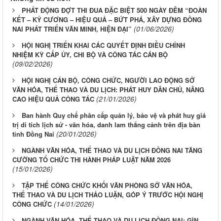
PHÁT ĐỘNG ĐỢT THI ĐUA ĐẶC BIỆT 500 NGÀY ĐÊM “ĐOÀN
KẾT – KỶ CƯƠNG – HIỆU QUẢ – BỨT PHÁ, XÂY DỰNG ĐỒNG
(01/06/2026)
NAI PHÁT TRIỂN VĂN MINH, HIỆN ĐẠI”
HỘI NGHỊ TRIỂN KHAI CÁC QUYẾT ĐỊNH ĐIỀU CHỈNH
NHIỆM KỲ CẤP ỦY, CHI BỘ VÀ CÔNG TÁC CÁN BỘ
(09/02/2026)
HỘI NGHỊ CÁN BỘ, CÔNG CHỨC, NGƯỜI LAO ĐỘNG SỞ
VĂN HÓA, THỂ THAO VÀ DU LỊCH: PHÁT HUY DÂN CHỦ, NÂNG
(21/01/2026)
CAO HIỆU QUẢ CÔNG TÁC
Ban hành Quy chế phân cấp quản lý, bảo vệ và phát huy giá
trị di tích lịch sử - văn hóa, danh lam thắng cảnh trên địa bàn
(20/01/2026)
tỉnh Đồng Nai
NGÀNH VĂN HÓA, THỂ THAO VÀ DU LỊCH ĐỒNG NAI TĂNG
CƯỜNG TỔ CHỨC THI HÀNH PHÁP LUẬT NĂM 2026
(15/01/2026)
TẬP THỂ CÔNG CHỨC KHỐI VĂN PHÒNG SỞ VĂN HÓA,
THỂ THAO VÀ DU LỊCH THẢO LUẬN, GÓP Ý TRƯỚC HỘI NGHỊ
(14/01/2026)
CÔNG CHỨC
NGÀNH VĂN HÓA, THỂ THAO VÀ DU LỊCH ĐỒNG NAI: GÌN