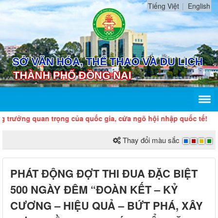
Tiếng Việt
English
rưởng quan trọng của quốc gia, cửa ngõ hội nhập quốc tế!
Thay đổi màu sắc
PHÁT ĐỘNG ĐỢT THI ĐUA ĐẶC BIỆT
500 NGÀY ĐÊM “ĐOÀN KẾT – KỶ
CƯƠNG – HIỆU QUẢ – BỨT PHÁ, XÂY