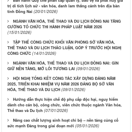
Ban hành Quy chế phân cấp quản lý, bảo vệ và phát huy giá
trị di tích lịch sử - văn hóa, danh lam thắng cảnh trên địa bàn
(20/01/2026)
tỉnh Đồng Nai
NGÀNH VĂN HÓA, THỂ THAO VÀ DU LỊCH ĐỒNG NAI TĂNG
CƯỜNG TỔ CHỨC THI HÀNH PHÁP LUẬT NĂM 2026
(15/01/2026)
TẬP THỂ CÔNG CHỨC KHỐI VĂN PHÒNG SỞ VĂN HÓA,
THỂ THAO VÀ DU LỊCH THẢO LUẬN, GÓP Ý TRƯỚC HỘI NGHỊ
(14/01/2026)
CÔNG CHỨC
NGÀNH VĂN HÓA, THỂ THAO VÀ DU LỊCH ĐỒNG NAI: GÌN
(09/01/2026)
GIỮ NỀN TẢNG, MỞ LỐI TƯƠNG LAI
HỘI NGHỊ TỔNG KẾT CÔNG TÁC XÂY DỰNG ĐẢNG NĂM
2025, TRIỂN KHAI NHIỆM VỤ NĂM 2026 ĐẢNG BỘ SỞ VĂN
(09/01/2026)
HÓA, THỂ THAO VÀ DU LỊCH
Hướng dẫn thực hiện chế độ phụ cấp độc hại, nguy hiểm
dành cho cán bộ, công chức, viên chức thuộc ngành Văn hóa,
(07/01/2026)
Thể thao và Du lịch
Nâng cao chất lượng sinh hoạt chi bộ – nền tảng củng cố
(05/01/2026)
sức mạnh Đảng trong giai đoạn mới