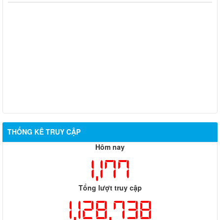
Tăng cường công tác quản lý hoạt động của tạp chí trực thuộc
Quyết định thu hồi Giấy phép kinh doanh dịch vụ lữ hành nội
địa
Bộ Văn hóa, Thể thao và Du lịch ban hành Quyết định công bố
mẫu thẻ nhà báo sử dụng trong nhiệm kỳ 2026 - 2030
Tuyên truyền các ngày lễ lớn và sự kiện lịch sử quan trọng
trong năm 2026
THỐNG KÊ TRUY CẬP
Hôm nay
1,177
Tổng lượt truy cập
1,128,738