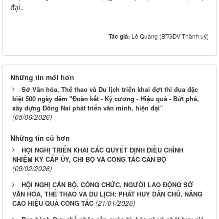
đại.
Tác giả:
Lê Quang (BTGDV Thành uỷ)
Những tin mới hơn
Sở Văn hóa, Thể thao và Du lịch triển khai đợt thi đua đặc
biệt 500 ngày đêm "Đoàn kết - Kỷ cương - Hiệu quả - Bứt phá,
xây dựng Đồng Nai phát triển văn minh, hiện đại”
(05/06/2026)
Những tin cũ hơn
HỘI NGHỊ TRIỂN KHAI CÁC QUYẾT ĐỊNH ĐIỀU CHỈNH
NHIỆM KỲ CẤP ỦY, CHI BỘ VÀ CÔNG TÁC CÁN BỘ
(09/02/2026)
HỘI NGHỊ CÁN BỘ, CÔNG CHỨC, NGƯỜI LAO ĐỘNG SỞ
VĂN HÓA, THỂ THAO VÀ DU LỊCH: PHÁT HUY DÂN CHỦ, NÂNG
(21/01/2026)
CAO HIỆU QUẢ CÔNG TÁC