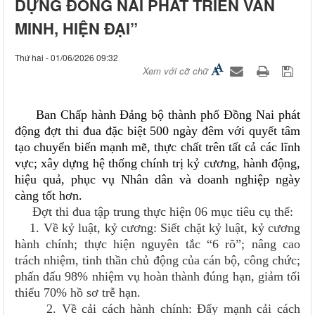
DỰNG ĐỒNG NAI PHÁT TRIỂN VĂN
MINH, HIỆN ĐẠI”
Thứ hai - 01/06/2026 09:32
Xem với cỡ chữ
     Ban Chấp hành Đảng bộ thành phố Đồng Nai phát 
động đợt thi đua đặc biệt 500 ngày đêm với quyết tâm 
tạo chuyển biến mạnh mẽ, thực chất trên tất cả các lĩnh 
vực; xây dựng hệ thống chính trị kỷ cương, hành động, 
hiệu quả, phục vụ Nhân dân và doanh nghiệp ngày 
càng tốt hơn.
Đợt thi đua tập trung thực hiện 06 mục tiêu cụ thể:
1. Về kỷ luật, kỷ cương: Siết chặt kỷ luật, kỷ cương
hành chính; thực hiện nguyên tắc “6 rõ”; nâng cao
trách nhiệm, tinh thần chủ động của cán bộ, công chức;
phấn đấu 98% nhiệm vụ hoàn thành đúng hạn, giảm tối
thiểu 70% hồ sơ trễ hạn.
2. Về cải cách hành chính: Đẩy mạnh cải cách