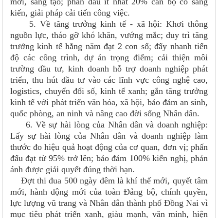
mới, sáng tạo; phấn đấu ít nhất 20% cán bộ có sáng
kiến, giải pháp cải tiến công việc.
5. Về tăng trưởng kinh tế - xã hội: Khơi thông
nguồn lực, tháo gỡ khó khăn, vướng mắc; duy trì tăng
trưởng kinh tế hằng năm đạt 2 con số; đẩy nhanh tiến
độ các công trình, dự án trọng điểm; cải thiện môi
trường đầu tư, kinh doanh hỗ trợ doanh nghiệp phát
triển, thu hút đầu tư vào các lĩnh vực công nghệ cao,
logistics, chuyển đổi số, kinh tế xanh; gắn tăng trưởng
kinh tế với phát triển văn hóa, xã hội, bảo đảm an sinh,
quốc phòng, an ninh và nâng cao đời sống Nhân dân.
6. Về sự hài lòng của Nhân dân và doanh nghiệp:
Lấy sự hài lòng của Nhân dân và doanh nghiệp làm
thước đo hiệu quả hoạt động của cơ quan, đơn vị; phấn
đấu đạt từ 95% trở lên; bảo đảm 100% kiến nghị, phản
ánh được giải quyết đúng thời hạn.
Đợt thi đua 500 ngày đêm là khí thế mới, quyết tâm
mới, hành động mới của toàn Đảng bộ, chính quyền,
lực lượng vũ trang và Nhân dân thành phố Đồng Nai vì
mục tiêu phát triển xanh, giàu mạnh, văn minh, hiện