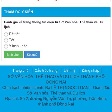
THĂM DÒ Ý KIẾN
Đánh giá về trang thông tin điện tử Sở Văn hóa, Thể thao và Du
lịch
Rất tốt
Tốt
Ý kiến khác
Trang chủ
Cấu trúc trang
Liên hệ
Đăng nhập
SỞ VĂN HÓA, THỂ THAO VÀ DU LỊCH THÀNH PHỐ
ĐỒNG NAI
Chịu trách nhiệm chính: Bà LÊ THỊ NGỌC LOAN – Giám đốc
Sở Văn hóa, Thể thao và Du lịch
Địa chỉ: Số 2, đường Nguyễn Văn Trị, phường Trấn Biên,
thành phố Đồng Nai