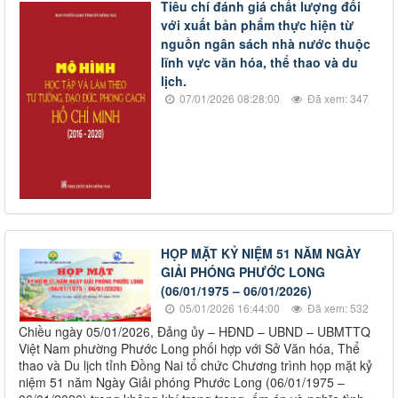
Tiêu chí đánh giá chất lượng đối
với xuất bản phẩm thực hiện từ
nguồn ngân sách nhà nước thuộc
lĩnh vực văn hóa, thể thao và du
lịch.
07/01/2026 08:28:00
Đã xem: 347
HỌP MẶT KỶ NIỆM 51 NĂM NGÀY
GIẢI PHÓNG PHƯỚC LONG
(06/01/1975 – 06/01/2026)
05/01/2026 16:44:00
Đã xem: 532
Chiều ngày 05/01/2026, Đảng ủy – HĐND – UBND – UBMTTQ
Việt Nam phường Phước Long phối hợp với Sở Văn hóa, Thể
thao và Du lịch tỉnh Đồng Nai tổ chức Chương trình họp mặt kỷ
niệm 51 năm Ngày Giải phóng Phước Long (06/01/1975 –