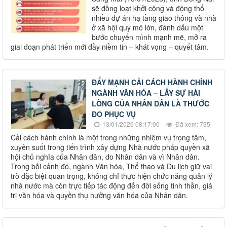
sẽ đồng loạt khởi công và động thổ
nhiều dự án hạ tầng giao thông và nhà
ở xã hội quy mô lớn, đánh dấu một
bước chuyển mình mạnh mẽ, mở ra
giai đoạn phát triển mới đầy niềm tin – khát vọng – quyết tâm.
ĐẨY MẠNH CẢI CÁCH HÀNH CHÍNH
NGÀNH VĂN HÓA – LẤY SỰ HÀI
LÒNG CỦA NHÂN DÂN LÀ THƯỚC
ĐO PHỤC VỤ
13/01/2026 08:17:00
Đã xem: 735
Cải cách hành chính là một trong những nhiệm vụ trọng tâm,
xuyên suốt trong tiến trình xây dựng Nhà nước pháp quyền xã
hội chủ nghĩa của Nhân dân, do Nhân dân và vì Nhân dân.
Trong bối cảnh đó, ngành Văn hóa, Thể thao và Du lịch giữ vai
trò đặc biệt quan trọng, không chỉ thực hiện chức năng quản lý
nhà nước mà còn trực tiếp tác động đến đời sống tinh thần, giá
trị văn hóa và quyền thụ hưởng văn hóa của Nhân dân.