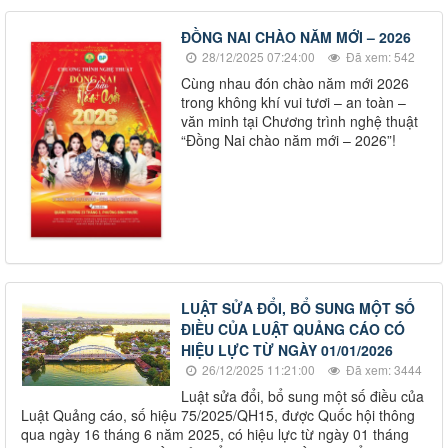
ĐỒNG NAI CHÀO NĂM MỚI – 2026
28/12/2025 07:24:00
Đã xem: 542
Cùng nhau đón chào năm mới 2026
trong không khí vui tươi – an toàn –
văn minh tại Chương trình nghệ thuật
“Đồng Nai chào năm mới – 2026”!
LUẬT SỬA ĐỔI, BỔ SUNG MỘT SỐ
ĐIỀU CỦA LUẬT QUẢNG CÁO CÓ
HIỆU LỰC TỪ NGÀY 01/01/2026
26/12/2025 11:21:00
Đã xem: 3444
Luật sửa đổi, bổ sung một số điều của
Luật Quảng cáo, số hiệu 75/2025/QH15, được Quốc hội thông
qua ngày 16 tháng 6 năm 2025, có hiệu lực từ ngày 01 tháng