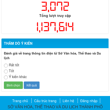
3,072
Tổng lượt truy cập
1,137,614
THĂM DÒ Ý KIẾN
Đánh giá về trang thông tin điện tử Sở Văn hóa, Thể thao và Du
lịch
Rất tốt
Tốt
Ý kiến khác
Trang chủ
Cấu trúc trang
Liên hệ
Đăng nhập
SỞ VĂN HÓA, THỂ THAO VÀ DU LỊCH THÀNH PHỐ