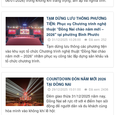
06/01/2026) trong không khí trang trọng, ấm áp và nghĩa tình.
TẠM DỪNG LƯU THÔNG PHƯƠNG
TIỆN: Phục vụ Chương trình nghệ
thuật “Đồng Nai chào năm mới –
2026" tại phường Bình Phước
31/12/2025 10:26:00
Đã xem: 252
Tạm dừng lưu thông các phương tiện
vào khu vực tổ chức Chương trình nghệ thuật “Đồng Nai chào
năm mới – 2026” nhằm phục vụ công tác lắp dựng sân khấu và
tổ chức chương trình.
COUNTDOWN ĐÓN NĂM MỚI 2026
TẠI ĐỒNG NAI
29/12/2025 15:01:00
Đã xem: 2436
Đêm giao thừa 31/12/2025 năm nay,
Đồng Nai sẽ rực rỡ với 4 điểm hẹn sôi
động để người dân và du khách cùng
hòa mình vào không khí lễ hội: