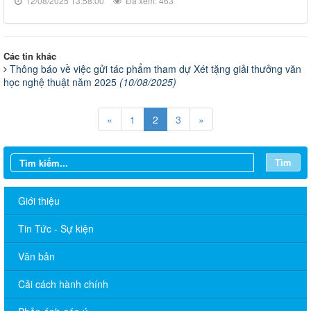
12/08/2025 13:58:00
Đã xem: 463
Các tin khác
Thông báo về việc gửi tác phẩm tham dự Xét tặng giải thưởng văn
học nghệ thuật năm 2025
(10/08/2025)
«
1
2
3
»
Tìm
Giới thiệu
Tin Tức - Sự kiện
Văn bản
Cải cách hành chính
Tăng cường công tác quản lý hoạt động của tạp chí trực thuộc