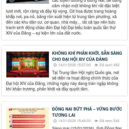
các tuyến đường ở Đồng Nai, dễ dàng
cảm nhận một không khí rất đặc biệt:
tươi mới, rộn ràng và đầy kỳ vọng. Cờ hoa được trang hoàng
khắp nơi, pa-nô, băng rôn xuất hiện từ trung tâm phường, xã
đến các khu dân cư, cơ quan, nhà máy… tất cả tạo nên bức
tranh sinh động chào đón Đại hội Đại biểu toàn quốc lần thứ
XIV của Đảng – sự kiện lớn của đất nước.
KHÔNG KHÍ PHẤN KHỞI, SẴN SÀNG
CHO ĐẠI HỘI XIV CỦA ĐẢNG
14/01/2026 15:57:00
Đã xem: 482
Tại Trung tâm Hội nghị Quốc gia, nơi
sẽ diễn ra hoạt động chính thức của
Đại hội XIV của Đảng, những ngày này đang tràn ngập không
khí khẩn trương, phấn khởi và đầy quyết tâm.
ĐỒNG NAI BỨT PHÁ – VỮNG BƯỚC
TƯƠNG LAI
14/01/2026 15:44:00
Đã xem: 546
Sáng mai (15/01/2026), tỉnh Đồng Nai