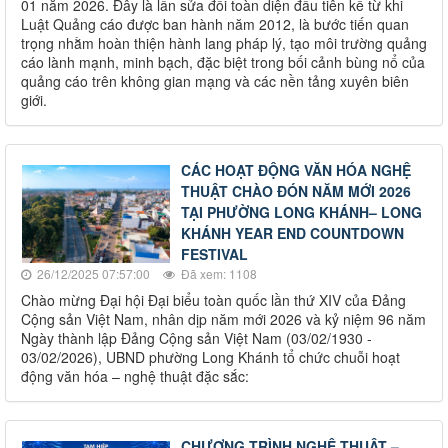
01 năm 2026. Đây là lần sửa đổi toàn diện đầu tiên kể từ khi
Luật Quảng cáo được ban hành năm 2012, là bước tiến quan
trọng nhằm hoàn thiện hành lang pháp lý, tạo môi trường quảng
cáo lành mạnh, minh bạch, đặc biệt trong bối cảnh bùng nổ của
quảng cáo trên không gian mạng và các nền tảng xuyên biên
giới.
CÁC HOẠT ĐỘNG VĂN HÓA NGHỆ
THUẬT CHÀO ĐÓN NĂM MỚI 2026
TẠI PHƯỜNG LONG KHÁNH– LONG
KHÁNH YEAR END COUNTDOWN
FESTIVAL
26/12/2025 07:57:00
Đã xem: 1108
Chào mừng Đại hội Đại biểu toàn quốc lần thứ XIV của Đảng
Cộng sản Việt Nam, nhân dịp năm mới 2026 và kỷ niệm 96 năm
Ngày thành lập Đảng Cộng sản Việt Nam (03/02/1930 -
03/02/2026), UBND phường Long Khánh tổ chức chuỗi hoạt
động văn hóa – nghệ thuật đặc sắc:
CHƯƠNG TRÌNH NGHỆ THUẬT –