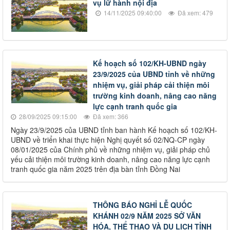
vụ lữ hành nội địa
14/11/2025 09:40:00
Đã xem: 479
Kế hoạch số 102/KH-UBND ngày
23/9/2025 của UBND tỉnh về những
nhiệm vụ, giải pháp cải thiện môi
trường kinh doanh, nâng cao năng
lực cạnh tranh quốc gia
28/09/2025 09:15:00
Đã xem: 366
Ngày 23/9/2025 của UBND tỉnh ban hành Kế hoạch số 102/KH-
UBND về triển khai thực hiện Nghị quyết số 02/NQ-CP ngày
08/01/2025 của Chính phủ về những nhiệm vụ, giải pháp chủ
yếu cải thiện môi trường kinh doanh, nâng cao năng lực cạnh
tranh quốc gia năm 2025 trên địa bàn tỉnh Đồng Nai
THÔNG BÁO NGHỈ LỄ QUỐC
KHÁNH 02/9 NĂM 2025 SỞ VĂN
HÓA, THỂ THAO VÀ DU LỊCH TỈNH