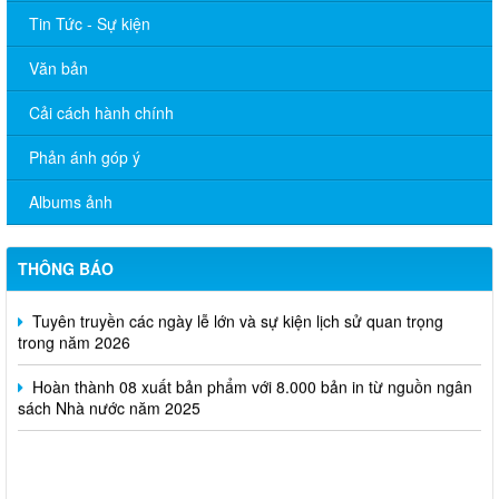
Tin Tức - Sự kiện
Văn bản
Cải cách hành chính
Phản ánh góp ý
Quyết định thu hồi Giấy phép kinh doanh dịch vụ lữ hành nội
Albums ảnh
địa
Bộ Văn hóa, Thể thao và Du lịch ban hành Quyết định công bố
THÔNG BÁO
mẫu thẻ nhà báo sử dụng trong nhiệm kỳ 2026 - 2030
Tuyên truyền các ngày lễ lớn và sự kiện lịch sử quan trọng
trong năm 2026
Hoàn thành 08 xuất bản phẩm với 8.000 bản in từ nguồn ngân
sách Nhà nước năm 2025