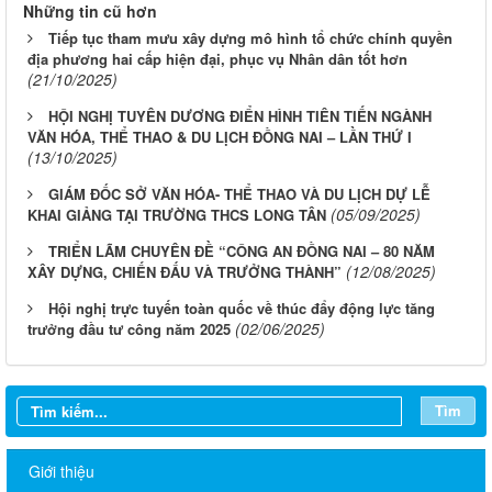
Những tin cũ hơn
Tiếp tục tham mưu xây dựng mô hình tổ chức chính quyền
địa phương hai cấp hiện đại, phục vụ Nhân dân tốt hơn
(21/10/2025)
HỘI NGHỊ TUYÊN DƯƠNG ĐIỂN HÌNH TIÊN TIẾN NGÀNH
VĂN HÓA, THỂ THAO & DU LỊCH ĐỒNG NAI – LẦN THỨ I
(13/10/2025)
GIÁM ĐỐC SỞ VĂN HÓA- THỂ THAO VÀ DU LỊCH DỰ LỄ
(05/09/2025)
KHAI GIẢNG TẠI TRƯỜNG THCS LONG TÂN
TRIỂN LÃM CHUYÊN ĐỀ “CÔNG AN ĐỒNG NAI – 80 NĂM
(12/08/2025)
XÂY DỰNG, CHIẾN ĐẤU VÀ TRƯỞNG THÀNH”
Hội nghị trực tuyến toàn quốc về thúc đẩy động lực tăng
(02/06/2025)
trưởng đầu tư công năm 2025
Tìm
Giới thiệu