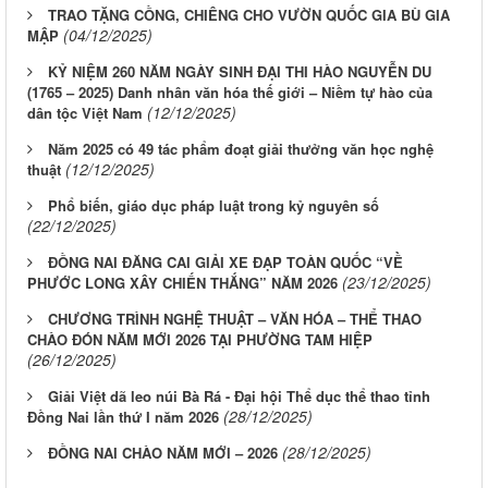
TRAO TẶNG CỒNG, CHIÊNG CHO VƯỜN QUỐC GIA BÙ GIA
(04/12/2025)
MẬP
KỶ NIỆM 260 NĂM NGÀY SINH ĐẠI THI HÀO NGUYỄN DU
(1765 – 2025) Danh nhân văn hóa thế giới – Niềm tự hào của
(12/12/2025)
dân tộc Việt Nam
Năm 2025 có 49 tác phẩm đoạt giải thưởng văn học nghệ
(12/12/2025)
thuật
Phổ biến, giáo dục pháp luật trong kỷ nguyên số
(22/12/2025)
ĐỒNG NAI ĐĂNG CAI GIẢI XE ĐẠP TOÀN QUỐC “VỀ
(23/12/2025)
PHƯỚC LONG XÂY CHIẾN THẮNG” NĂM 2026
CHƯƠNG TRÌNH NGHỆ THUẬT – VĂN HÓA – THỂ THAO
CHÀO ĐÓN NĂM MỚI 2026 TẠI PHƯỜNG TAM HIỆP
(26/12/2025)
Giải Việt dã leo núi Bà Rá - Đại hội Thể dục thể thao tỉnh
(28/12/2025)
Đồng Nai lần thứ I năm 2026
(28/12/2025)
ĐỒNG NAI CHÀO NĂM MỚI – 2026