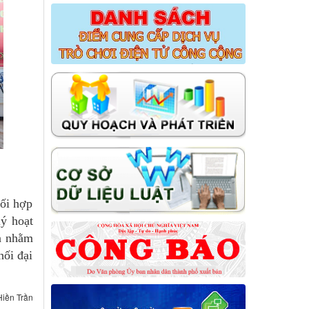
ối hợp
ý hoạt
ấn nhằm
hối đại
Hiền Trần