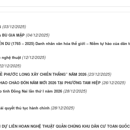
(03/12/2025)
i
(04/12/2025)
 BÙ GIA MẬP
U (1765 – 2025) Danh nhân văn hóa thế giới – Niềm tự hào của dân t
(12/12/2025)
 nghệ thuật
22/12/2025)
(23/12/2025)
VỀ PHƯỚC LONG XÂY CHIẾN THẮNG” NĂM 2026
(26/12/2025)
HAO CHÀO ĐÓN NĂM MỚI 2026 TẠI PHƯỜNG TAM HIỆP
(28/12/2025)
ao tỉnh Đồng Nai lần thứ I năm 2026
(28/12/2025)
ải quyết thủ tục hành chính
 DỰ LIÊN HOAN NGHỆ THUẬT QUẦN CHÚNG KHU DÂN CƯ TOÀN QUỐC