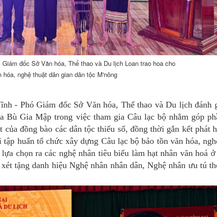
, Giám đốc Sở Văn hóa, Thể thao và Du lịch Loan trao hoa cho
 hóa, nghệ thuật dân gian dân tộc M'nông
nh - Phó Giám đốc Sở Văn hóa, Thể thao và Du lịch đánh g
của Bù Gia Mập trong việc tham gia Câu lạc bộ nhằm góp p
ật của đồng bào các dân tộc thiểu số, đồng thời gắn kết phát 
ổi tập huấn tổ chức xây dựng Câu lạc bộ bảo tồn văn hóa, ngh
lựa chọn ra các nghệ nhân tiêu biểu làm hạt nhân văn hoá ở
 xét tặng danh hiệu Nghệ nhân nhân dân, Nghệ nhân ưu tú t