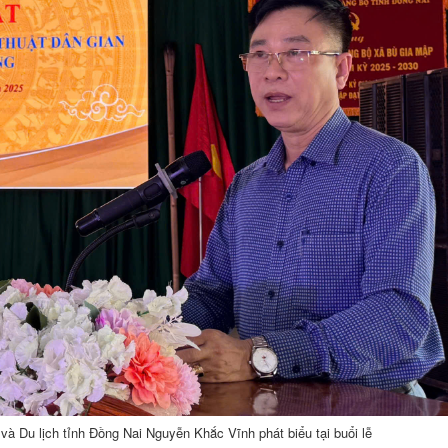
à Du lịch tỉnh Đồng Nai Nguyễn Khắc Vĩnh phát biểu tại buổi lễ