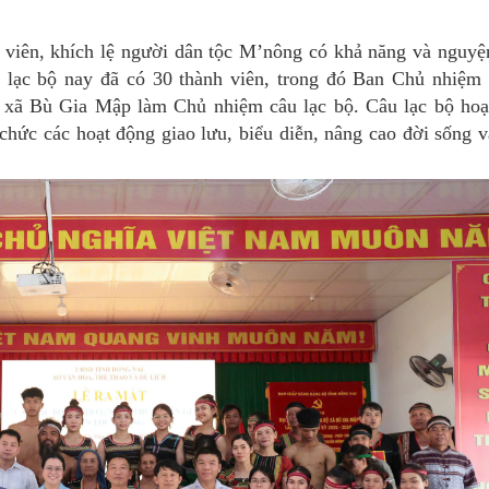
viên, khích lệ người dân tộc M’nông có khả năng và nguyệ
âu lạc bộ nay đã có 30 thành viên, trong đó Ban Chủ nhiệm
, xã Bù Gia Mập làm Chủ nhiệm câu lạc bộ. Câu lạc bộ hoạ
tổ chức các hoạt động giao lưu, biểu diễn, nâng cao đời sống 