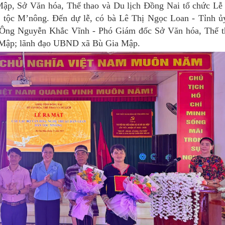
, Sở Văn hóa, Thể thao và Du lịch Đồng Nai tổ chức Lễ 
n tộc M’nông. Đến dự lễ, có bà Lê Thị Ngọc Loan - Tỉnh ủy
 Ông Nguyễn Khắc Vĩnh - Phó Giám đốc Sở Văn hóa, Thể t
a Mập; lãnh đạo UBND xã Bù Gia Mập.