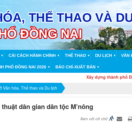
CẢI CÁCH HÀNH CHÍNH
THỂ THAO
DU LỊCH
VĂN 
▼
▼
▼
▼
NH PHỐ ĐỒNG NAI 2026
BÁO CHÍ-XUẤT BẢN
▼
▼
Xây dựng thành phố Đồng Nai trở
 Văn hóa, Thể thao và Du lịch
 thuật dân gian dân tộc M’nông
Xem với cỡ chữ