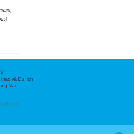
/2025)
025)
AI
thao và Du lịch
ồng Nai
mail.com