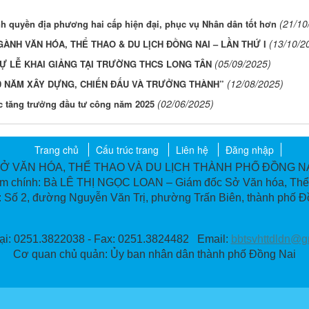
(21/10
h quyền địa phương hai cấp hiện đại, phục vụ Nhân dân tốt hơn
(13/10/2
GÀNH VĂN HÓA, THỂ THAO & DU LỊCH ĐỒNG NAI – LẦN THỨ I
(05/09/2025)
DỰ LỄ KHAI GIẢNG TẠI TRƯỜNG THCS LONG TÂN
(12/08/2025)
80 NĂM XÂY DỰNG, CHIẾN ĐẤU VÀ TRƯỞNG THÀNH”
(02/06/2025)
ực tăng trưởng đầu tư công năm 2025
Trang chủ
Cấu trúc trang
Liên hệ
Đăng nhập
Ở VĂN HÓA, THỂ THAO VÀ DU LỊCH THÀNH PHỐ ĐỒNG N
ệm chính: Bà LÊ THỊ NGỌC LOAN – Giám đốc Sở Văn hóa, Thể 
ỉ: Số 2, đường Nguyễn Văn Trị, phường Trấn Biên, thành phố Đ
ại: 0251.3822038 - Fax: 0251.3824482
Email:
bbtsvhttdldn@g
Cơ quan chủ quản: Ủy ban nhân dân thành phố Đồng Nai