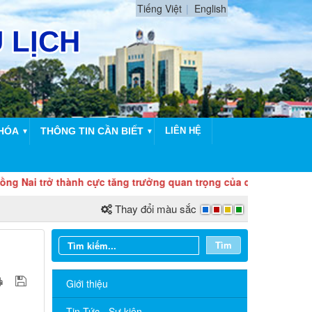
Tiếng Việt
English
HÓA
THÔNG TIN CẦN BIẾT
LIÊN HỆ
▼
▼
 thành cực tăng trưởng quan trọng của quốc gia, cửa ngõ hội nh
Thay đổi màu sắc
Tìm
Giới thiệu
Tin Tức - Sự kiện