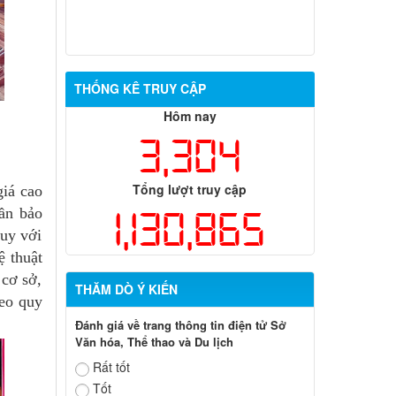
THỐNG KÊ TRUY CẬP
Hôm nay
3,304
Tổng lượt truy cập
iá cao
1,130,865
hần bảo
huy với
ệ thuật
 cơ sở,
THĂM DÒ Ý KIẾN
heo quy
Đánh giá về trang thông tin điện tử Sở
Văn hóa, Thể thao và Du lịch
Rất tốt
Tốt