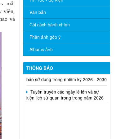
ra mắt
 viên,
Văn bản
hao và
Tăng cường công tác quản lý hoạt
Cải cách hành chính
động của tạp chí trực thuộc
Phản ánh góp ý
Quyết định thu hồi Giấy phép kinh
doanh dịch vụ lữ hành nội địa
Albums ảnh
Bộ Văn hóa, Thể thao và Du lịch ban
hành Quyết định công bố mẫu thẻ nhà
THÔNG BÁO
báo sử dụng trong nhiệm kỳ 2026 - 2030
Tuyên truyền các ngày lễ lớn và sự
kiện lịch sử quan trọng trong năm 2026