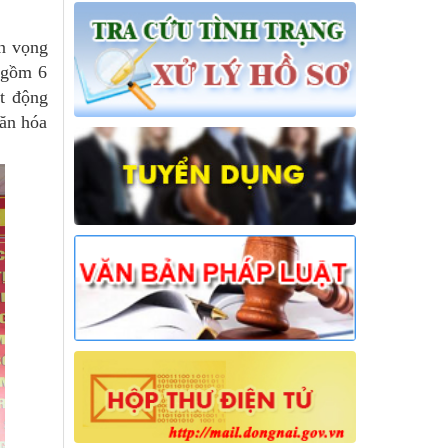
n vọng
 gồm 6
t động
văn hóa