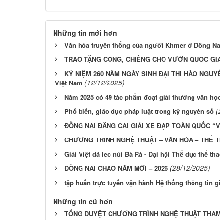
Những tin mới hơn
Văn hóa truyền thống của người Khmer ở Đồng Na
TRAO TẶNG CỒNG, CHIÊNG CHO VƯỜN QUỐC GIA
KỶ NIỆM 260 NĂM NGÀY SINH ĐẠI THI HÀO NGUYỄN D
(12/12/2025)
Việt Nam
Năm 2025 có 49 tác phẩm đoạt giải thưởng văn học
(
Phổ biến, giáo dục pháp luật trong kỷ nguyên số
ĐỒNG NAI ĐĂNG CAI GIẢI XE ĐẠP TOÀN QUỐC “
CHƯƠNG TRÌNH NGHỆ THUẬT – VĂN HÓA – THỂ T
Giải Việt dã leo núi Bà Rá - Đại hội Thể dục thể th
(28/12/2025)
ĐỒNG NAI CHÀO NĂM MỚI – 2026
tập huấn trực tuyến vận hành Hệ thống thông tin gi
Những tin cũ hơn
TỔNG DUYỆT CHƯƠNG TRÌNH NGHỆ THUẬT THAM