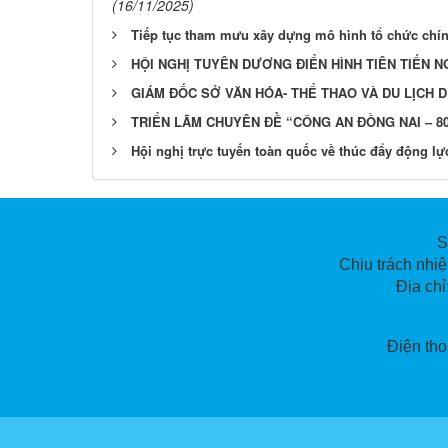
(16/11/2025)
Tiếp tục tham mưu xây dựng mô hình tổ chức chín
HỘI NGHỊ TUYÊN DƯƠNG ĐIỂN HÌNH TIÊN TIẾN N
GIÁM ĐỐC SỞ VĂN HÓA- THỂ THAO VÀ DU LỊCH 
TRIỂN LÃM CHUYÊN ĐỀ “CÔNG AN ĐỒNG NAI – 
Hội nghị trực tuyến toàn quốc về thúc đẩy động l
S
Chịu trách nhi
Địa ch
Điện tho