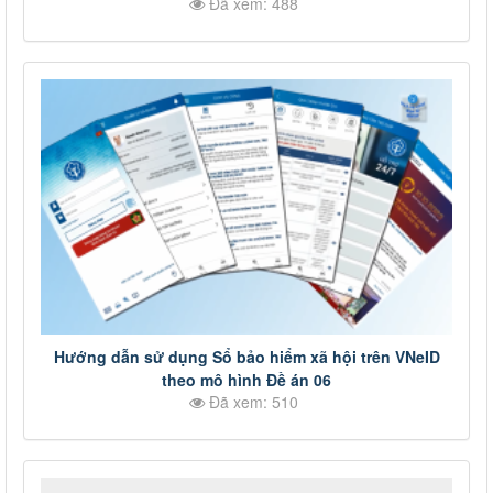
Đã xem: 488
điện tử
Hướng dẫn sử dụng Sổ bảo hiểm xã hội trên VNeID
theo mô hình Đề án 06
Đã xem: 510