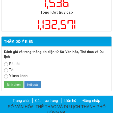
1,536
Tổng lượt truy cập
1,132,571
THĂM DÒ Ý KIẾN
Đánh giá về trang thông tin điện tử Sở Văn hóa, Thể thao và Du
lịch
Rất tốt
Tốt
Ý kiến khác
Trang chủ
Cấu trúc trang
Liên hệ
Đăng nhập
SỞ VĂN HÓA, THỂ THAO VÀ DU LỊCH THÀNH PHỐ
ĐỒNG NAI