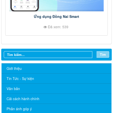
Ứng dụng Đồng Nai Smart
Đã xem: 539
Tìm
Giới thiệu
Tin Tức - Sự kiện
Văn bản
Cải cách hành chính
Tăng cường công tác quản lý hoạt động của tạp chí trực thuộc
Phản ánh góp ý