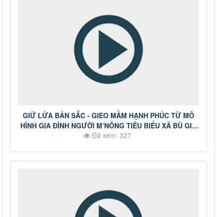
GIỮ LỬA BẢN SẮC - GIEO MẦM HẠNH PHÚC TỪ MÔ
HÌNH GIA ĐÌNH NGƯỜI M’NÔNG TIÊU BIỂU XÃ BÙ GIA
Đã xem: 327
MẬP, TỈNH ĐỒNG NAI