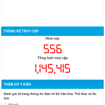
THỐNG KÊ TRUY CẬP
Hôm nay
556
Tổng lượt truy cập
1,145,415
THĂM DÒ Ý KIẾN
Đánh giá về trang thông tin điện tử Sở Văn hóa, Thể thao và Du
lịch
Rất tốt