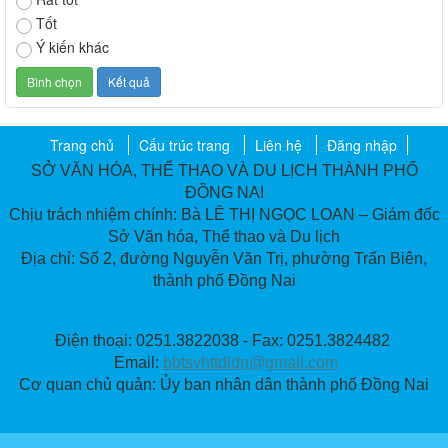
Tốt
Ý kiến khác
Trang chủ
Cấu trúc trang
Liên hệ
Đăng nhập
SỞ VĂN HÓA, THỂ THAO VÀ DU LỊCH THÀNH PHỐ
ĐỒNG NAI
Chịu trách nhiệm chính: Bà LÊ THỊ NGỌC LOAN – Giám đốc
Sở Văn hóa, Thể thao và Du lịch
Địa chỉ: Số 2, đường Nguyễn Văn Trị, phường Trấn Biên,
thành phố Đồng Nai
Điện thoại: 0251.3822038 - Fax: 0251.3824482
Email:
bbtsvhttdldn@gmail.com
Cơ quan chủ quản: Ủy ban nhân dân thành phố Đồng Nai