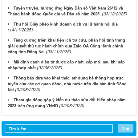
Tuyên truyền, hưởng ứng Ngày Dân số Việt Nam 26/12 và
(03/12/2025)
Tháng hành động Quốc gia về Dân số năm 2025
Thu hồi Giấy phép kinh doanh dịch vụ lữ hành nội địa
(14/11/2025)
Tăng cường triển khai tiện ích tra cứu, phản hồi tình trạng
giải quyết thủ tục hành chính qua Zalo OA Cổng Hành chính
(03/11/2025)
công tỉnh Đồng Nai
Mã định danh điện tử được cập nhật, cấp mới sau khi sáp
(02/06/2025)
nhập/hợp nhất
Thông báo đưa vào khai thác, sử dụng hệ thống họp trực
tuyến của các cơ quan đảng, nhà nước trên địa bàn tỉnh Đồng
(02/06/2025)
Nai
Tham gia đóng góp ý kiến dự thảo sửa đổi Hiến pháp năm
(02/06/2025)
2023 trên ứng dụng VNeID
Tìm