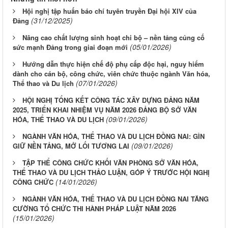
Hội nghị tập huấn báo chí tuyên truyền Đại hội XIV của
(31/12/2025)
Đảng
Nâng cao chất lượng sinh hoạt chi bộ – nền tảng củng cố
(05/01/2026)
sức mạnh Đảng trong giai đoạn mới
Hướng dẫn thực hiện chế độ phụ cấp độc hại, nguy hiểm
dành cho cán bộ, công chức, viên chức thuộc ngành Văn hóa,
(07/01/2026)
Thể thao và Du lịch
HỘI NGHỊ TỔNG KẾT CÔNG TÁC XÂY DỰNG ĐẢNG NĂM
2025, TRIỂN KHAI NHIỆM VỤ NĂM 2026 ĐẢNG BỘ SỞ VĂN
(09/01/2026)
HÓA, THỂ THAO VÀ DU LỊCH
NGÀNH VĂN HÓA, THỂ THAO VÀ DU LỊCH ĐỒNG NAI: GÌN
(09/01/2026)
GIỮ NỀN TẢNG, MỞ LỐI TƯƠNG LAI
TẬP THỂ CÔNG CHỨC KHỐI VĂN PHÒNG SỞ VĂN HÓA,
THỂ THAO VÀ DU LỊCH THẢO LUẬN, GÓP Ý TRƯỚC HỘI NGHỊ
(14/01/2026)
CÔNG CHỨC
NGÀNH VĂN HÓA, THỂ THAO VÀ DU LỊCH ĐỒNG NAI TĂNG
CƯỜNG TỔ CHỨC THI HÀNH PHÁP LUẬT NĂM 2026
(15/01/2026)