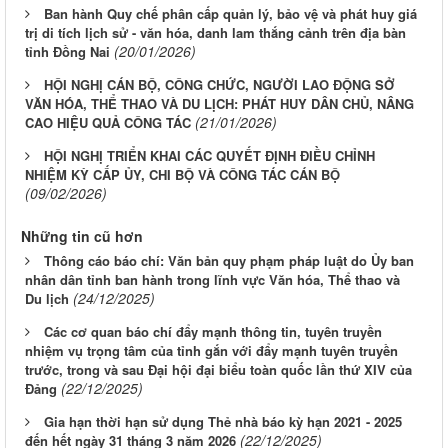
Ban hành Quy chế phân cấp quản lý, bảo vệ và phát huy giá
trị di tích lịch sử - văn hóa, danh lam thắng cảnh trên địa bàn
(20/01/2026)
tỉnh Đồng Nai
HỘI NGHỊ CÁN BỘ, CÔNG CHỨC, NGƯỜI LAO ĐỘNG SỞ
VĂN HÓA, THỂ THAO VÀ DU LỊCH: PHÁT HUY DÂN CHỦ, NÂNG
(21/01/2026)
CAO HIỆU QUẢ CÔNG TÁC
HỘI NGHỊ TRIỂN KHAI CÁC QUYẾT ĐỊNH ĐIỀU CHỈNH
NHIỆM KỲ CẤP ỦY, CHI BỘ VÀ CÔNG TÁC CÁN BỘ
(09/02/2026)
Những tin cũ hơn
Thông cáo báo chí: Văn bản quy phạm pháp luật do Ủy ban
nhân dân tỉnh ban hành trong lĩnh vực Văn hóa, Thể thao và
(24/12/2025)
Du lịch
Các cơ quan báo chí đẩy mạnh thông tin, tuyên truyền
nhiệm vụ trọng tâm của tỉnh gắn với đẩy mạnh tuyên truyền
trước, trong và sau Đại hội đại biểu toàn quốc lần thứ XIV của
(22/12/2025)
Đảng
Gia hạn thời hạn sử dụng Thẻ nhà báo kỳ hạn 2021 - 2025
(22/12/2025)
đến hết ngày 31 tháng 3 năm 2026