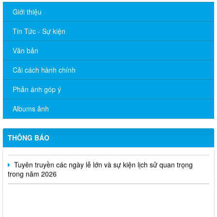
Giới thiệu
Tin Tức - Sự kiện
Văn bản
Cải cách hành chính
Tăng cường công tác quản lý hoạt động của tạp chí trực thuộc
Phản ánh góp ý
Quyết định thu hồi Giấy phép kinh doanh dịch vụ lữ hành nội
Albums ảnh
địa
Bộ Văn hóa, Thể thao và Du lịch ban hành Quyết định công bố
THÔNG BÁO
mẫu thẻ nhà báo sử dụng trong nhiệm kỳ 2026 - 2030
Tuyên truyền các ngày lễ lớn và sự kiện lịch sử quan trọng
trong năm 2026