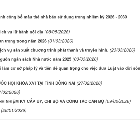
ịnh công bố mẫu thẻ nhà báo sử dụng trong nhiệm kỳ 2026 - 2030
(08/05/2026)
ịch vụ lữ hành nội địa
(31/03/2026)
uan trọng trong năm 2026
(23/03/2026)
ịch vụ sản xuất chương trình phát thanh và truyền hình.
(03/03/2026)
 nguồn ngân sách Nhà nước năm 2025
í làm cơ sở pháp lý và tiền đề quan trọng cho việc đưa Luật vào đời số
(27/02/2026)
C HỘI KHÓA XVI TẠI TỈNH ĐỒNG NAI
1/02/2026)
(09/02/2026)
ỈNH NHIỆM KỲ CẤP ỦY, CHI BỘ VÀ CÔNG TÁC CÁN BỘ
(28/01/2026)