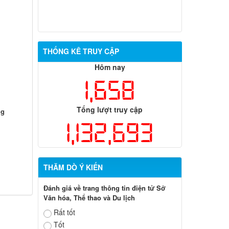
THỐNG KÊ TRUY CẬP
Hôm nay
1,658
Tổng lượt truy cập
ng
1,132,693
THĂM DÒ Ý KIẾN
Đánh giá về trang thông tin điện tử Sở
Văn hóa, Thể thao và Du lịch
Rất tốt
Tốt