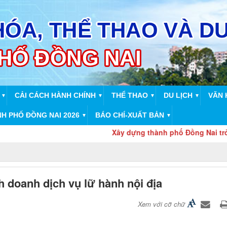
CẢI CÁCH HÀNH CHÍNH
THỂ THAO
DU LỊCH
VĂN 
▼
▼
▼
▼
NH PHỐ ĐỒNG NAI 2026
BÁO CHÍ-XUẤT BẢN
▼
▼
Xây dựng thành phố Đồng Nai trở thành
h doanh dịch vụ lữ hành nội địa
Xem với cỡ chữ