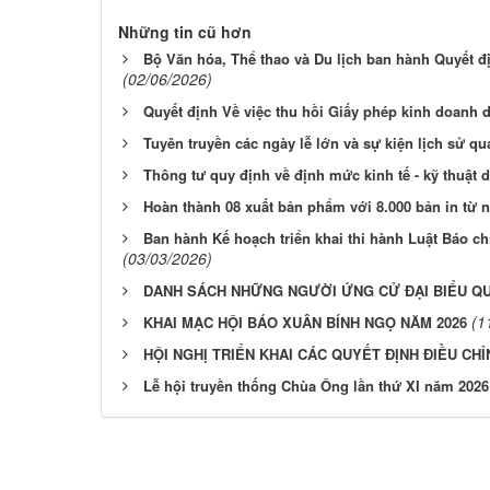
Những tin cũ hơn
Bộ Văn hóa, Thể thao và Du lịch ban hành Quyết đ
(02/06/2026)
Quyết định Về việc thu hồi Giấy phép kinh doanh d
Tuyên truyền các ngày lễ lớn và sự kiện lịch sử q
Thông tư quy định về định mức kinh tế - kỹ thuật d
Hoàn thành 08 xuất bản phẩm với 8.000 bản in từ
Ban hành Kế hoạch triển khai thi hành Luật Báo ch
(03/03/2026)
DANH SÁCH NHỮNG NGƯỜI ỨNG CỬ ĐẠI BIỂU QUỐ
(1
KHAI MẠC HỘI BÁO XUÂN BÍNH NGỌ NĂM 2026
HỘI NGHỊ TRIỂN KHAI CÁC QUYẾT ĐỊNH ĐIỀU CH
Lễ hội truyền thống Chùa Ông lần thứ XI năm 2026