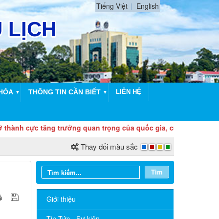
Tiếng Việt
English
HÓA
THÔNG TIN CẦN BIẾT
LIÊN HỆ
▼
▼
 cực tăng trưởng quan trọng của quốc gia, cửa ngõ hội nhập qu
Thay đổi màu sắc
Tìm
Giới thiệu
Tin Tức - Sự kiện