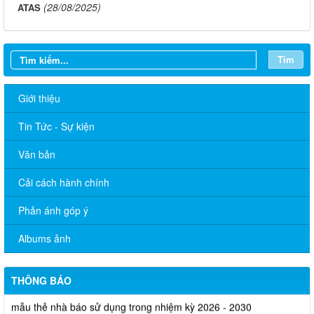
(28/08/2025)
ATAS
Tìm
Giới thiệu
Tin Tức - Sự kiện
Văn bản
Cải cách hành chính
Phản ánh góp ý
Tăng cường công tác quản lý hoạt động của tạp chí trực thuộc
Albums ảnh
Quyết định thu hồi Giấy phép kinh doanh dịch vụ lữ hành nội
địa
THÔNG BÁO
Bộ Văn hóa, Thể thao và Du lịch ban hành Quyết định công bố
mẫu thẻ nhà báo sử dụng trong nhiệm kỳ 2026 - 2030