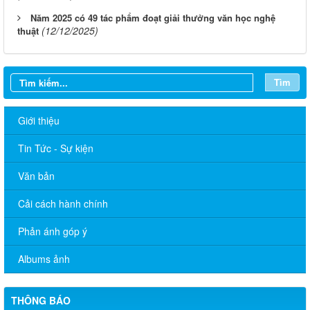
Năm 2025 có 49 tác phẩm đoạt giải thưởng văn học nghệ
(12/12/2025)
thuật
Tìm
Giới thiệu
Tin Tức - Sự kiện
Văn bản
Cải cách hành chính
Tăng cường công tác quản lý hoạt động của tạp chí trực thuộc
Phản ánh góp ý
Quyết định thu hồi Giấy phép kinh doanh dịch vụ lữ hành nội
Albums ảnh
địa
Bộ Văn hóa, Thể thao và Du lịch ban hành Quyết định công bố
THÔNG BÁO
mẫu thẻ nhà báo sử dụng trong nhiệm kỳ 2026 - 2030