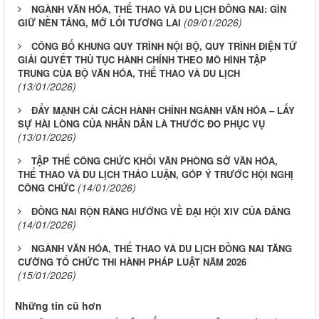
NGÀNH VĂN HÓA, THỂ THAO VÀ DU LỊCH ĐỒNG NAI: GÌN
(09/01/2026)
GIỮ NỀN TẢNG, MỞ LỐI TƯƠNG LAI
CÔNG BỐ KHUNG QUY TRÌNH NỘI BỘ, QUY TRÌNH ĐIỆN TỬ
GIẢI QUYẾT THỦ TỤC HÀNH CHÍNH THEO MÔ HÌNH TẬP
TRUNG CỦA BỘ VĂN HÓA, THỂ THAO VÀ DU LỊCH
(13/01/2026)
ĐẨY MẠNH CẢI CÁCH HÀNH CHÍNH NGÀNH VĂN HÓA – LẤY
SỰ HÀI LÒNG CỦA NHÂN DÂN LÀ THƯỚC ĐO PHỤC VỤ
(13/01/2026)
TẬP THỂ CÔNG CHỨC KHỐI VĂN PHÒNG SỞ VĂN HÓA,
THỂ THAO VÀ DU LỊCH THẢO LUẬN, GÓP Ý TRƯỚC HỘI NGHỊ
(14/01/2026)
CÔNG CHỨC
ĐỒNG NAI RỘN RÀNG HƯỚNG VỀ ĐẠI HỘI XIV CỦA ĐẢNG
(14/01/2026)
NGÀNH VĂN HÓA, THỂ THAO VÀ DU LỊCH ĐỒNG NAI TĂNG
CƯỜNG TỔ CHỨC THI HÀNH PHÁP LUẬT NĂM 2026
(15/01/2026)
Những tin cũ hơn