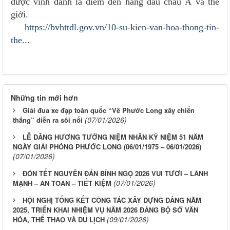
được vinh danh là điểm đến hàng đầu châu Á và thế
giới.
https://bvhttdl.gov.vn/10-su-kien-van-hoa-thong-tin-
the...
Những tin mới hơn
Giải đua xe đạp toàn quốc “Về Phước Long xây chiến
(07/01/2026)
thắng” diễn ra sôi nổi
LỄ DÂNG HƯƠNG TƯỞNG NIỆM NHÂN KỶ NIỆM 51 NĂM
NGÀY GIẢI PHÓNG PHƯỚC LONG (06/01/1975 – 06/01/2026)
(07/01/2026)
ĐÓN TẾT NGUYÊN ĐÁN BÍNH NGỌ 2026 VUI TƯƠI – LÀNH
(07/01/2026)
MẠNH – AN TOÀN – TIẾT KIỆM
HỘI NGHỊ TỔNG KẾT CÔNG TÁC XÂY DỰNG ĐẢNG NĂM
2025, TRIỂN KHAI NHIỆM VỤ NĂM 2026 ĐẢNG BỘ SỞ VĂN
(09/01/2026)
HÓA, THỂ THAO VÀ DU LỊCH