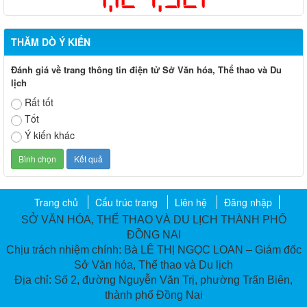
THĂM DÒ Ý KIẾN
Đánh giá về trang thông tin điện tử Sở Văn hóa, Thể thao và Du
lịch
Rất tốt
Tốt
Ý kiến khác
Trang chủ
Cấu trúc trang
Liên hệ
Đăng nhập
SỞ VĂN HÓA, THỂ THAO VÀ DU LỊCH THÀNH PHỐ
ĐỒNG NAI
Chịu trách nhiệm chính: Bà LÊ THỊ NGỌC LOAN – Giám đốc
Sở Văn hóa, Thể thao và Du lịch
Địa chỉ: Số 2, đường Nguyễn Văn Trị, phường Trấn Biên,
thành phố Đồng Nai