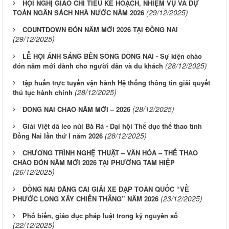
HỘI NGHỊ GIAO CHỈ TIÊU KẾ HOẠCH, NHIỆM VỤ VÀ DỰ
(29/12/2025)
TOÁN NGÂN SÁCH NHÀ NƯỚC NĂM 2026
COUNTDOWN ĐÓN NĂM MỚI 2026 TẠI ĐỒNG NAI
(29/12/2025)
LỄ HỘI ÁNH SÁNG BÊN SÔNG ĐỒNG NAI - Sự kiện chào
(28/12/2025)
đón năm mới dành cho người dân và du khách
tập huấn trực tuyến vận hành Hệ thống thông tin giải quyết
(28/12/2025)
thủ tục hành chính
(28/12/2025)
ĐỒNG NAI CHÀO NĂM MỚI – 2026
Giải Việt dã leo núi Bà Rá - Đại hội Thể dục thể thao tỉnh
(28/12/2025)
Đồng Nai lần thứ I năm 2026
CHƯƠNG TRÌNH NGHỆ THUẬT – VĂN HÓA – THỂ THAO
CHÀO ĐÓN NĂM MỚI 2026 TẠI PHƯỜNG TAM HIỆP
(26/12/2025)
ĐỒNG NAI ĐĂNG CAI GIẢI XE ĐẠP TOÀN QUỐC “VỀ
(23/12/2025)
PHƯỚC LONG XÂY CHIẾN THẮNG” NĂM 2026
Phổ biến, giáo dục pháp luật trong kỷ nguyên số
(22/12/2025)